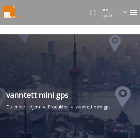
norsk
språk
Dansk
한국어
日本語
Italiano
Deutsch
Português
Español
Pусский
Français
vanntett mini gps
简体中文
Du er her:
Hjem
»
Produkter
»
vanntett mini gps
English