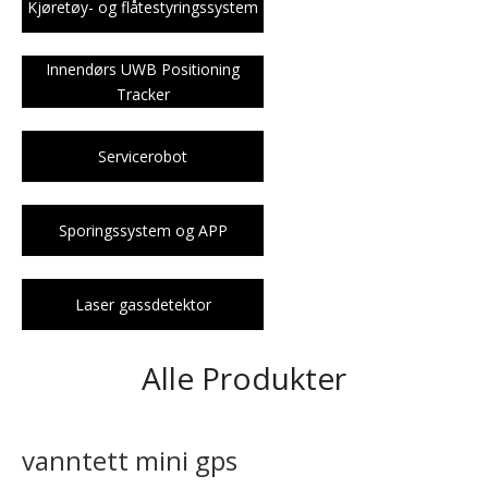
Kjøretøy- og flåtestyringssystem
Innendørs UWB Positioning
Tracker
Servicerobot
Sporingssystem og APP
Laser gassdetektor
Alle Produkter
vanntett mini gps