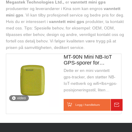
Megastek Technologies Ltd.,
er
vanntett mini gps
produsenter og leverandører i Kina som kan engros
vanntett
mini gps
. Vi kan tilby profesjonell service og bedre pris for deg.
Hvis du er interessert i
vanntett mini gps
produkter, ta kontakt
med oss. Tips: Spesielle behov, for eksempel: OEM, ODM,
tilpasses etter behov, design og andre, vennligst kontakt oss og
fortell oss detalj behov. Vi følger kvaliteten være trygg på at
prisen på samvittigheten, dedikert service.
MT-90N Mini NB-IoT
GPS-sporer for
nøyaktig
Dette er en mini vanntett
posisjonsovervåking
gps-tracker, den støtter NB-
IoT-nettverk og wifi+lbs+gps-
posisjoneringsstil, liten
størrelse og lett å bære. Den
video
er egnet for barn, barn eller
Legg i handlekurv
Foresp
kjæledyr eller
personsikkerhetssporing.