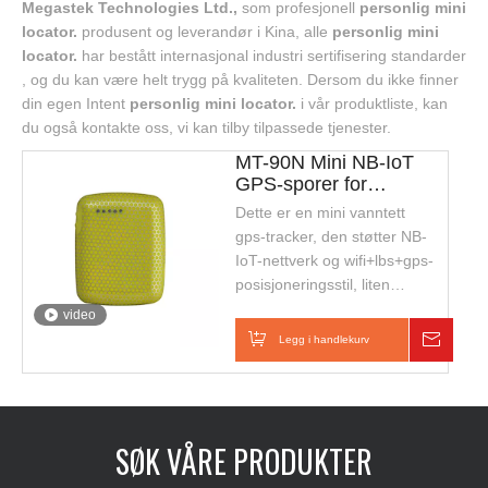
Megastek Technologies Ltd.,
som profesjonell
personlig mini
locator.
produsent og leverandør i Kina, alle
personlig mini
locator.
har bestått internasjonal industri sertifisering standarder
, og du kan være helt trygg på kvaliteten. Dersom du ikke finner
din egen Intent
personlig mini locator.
i vår produktliste, kan
du også kontakte oss, vi kan tilby tilpassede tjenester.
MT-90N Mini NB-IoT
GPS-sporer for
nøyaktig
Dette er en mini vanntett
posisjonsovervåking
gps-tracker, den støtter NB-
IoT-nettverk og wifi+lbs+gps-
posisjoneringsstil, liten
størrelse og lett å bære. Den
video
er egnet for barn, barn eller
Legg i handlekurv
Foresp
kjæledyr eller
personsikkerhetssporing.
SØK VÅRE PRODUKTER