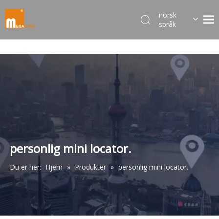
norsk
språk
Dansk
한국어
日本語
Italiano
Deutsch
Português
Español
Pусский
Français
personlig mini locator.
简体中文
Du er her:
Hjem
»
Produkter
»
personlig mini locator.
English