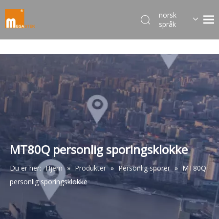
norsk
språk
Dansk
한국어
日本語
Italiano
Deutsch
Português
Español
Pусский
Français
MT80Q personlig sporingsklokke
简体中文
Du er her:
Hjem
»
Produkter
»
Personlig sporer
»
MT80Q
English
personlig sporingsklokke