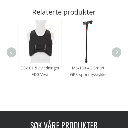
Relaterte produkter
arolee
EG-101 5 avledninger
MS-100 4G Smart
MT400
kel
EKG Vest
GPS-sporingskrykke
SØK VÅRE PRODUKTER